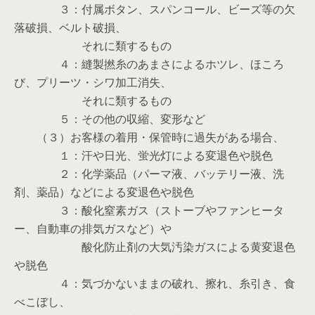
３：付属ボタン、スパンコール、ビーズ等の欠
落破損、ベルト破損、
それに類するもの
４：縫製撚糸のあまさによるホツレ、ほころ
び、プリーツ・シワ加工消失、
それに類するもの
５：その他の収縮、変形など
（３）お客様の着用・保管時に過失がある場合、
１：汗や日光、蛍光灯による変退色や脱色
２：化学薬品（パーマ液、バッテリー液、洗
剤、薬品）などによる変退色や脱色
３：酸化窒素ガス（ストーブやファンヒータ
ー、自動車の排気ガスなど）や
酸化防止剤の大気汚染ガスによる黄変退色
や脱色
４：気づかないままの破れ、擦れ、糸引き、食
べこぼし、