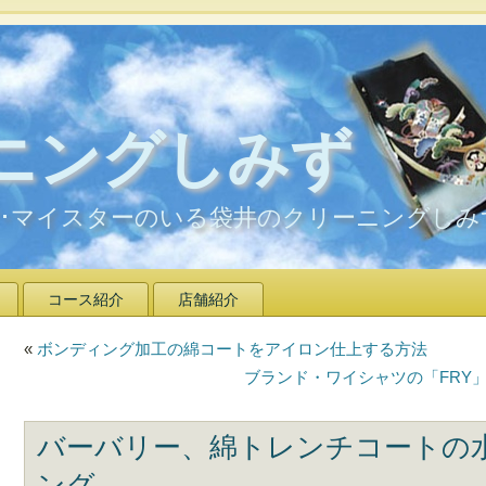
ニングしみず
ア･マイスターのいる袋井のクリーニングしみ
コース紹介
店舗紹介
«
ボンディング加工の綿コートをアイロン仕上する方法
ブランド・ワイシャツの「FRY
バーバリー、綿トレンチコートの
ング