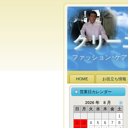
クリー
ファッション･ケ
HOME
お役立ち情報
営業日カレンダー
2026 年 8 月
日
月
火
水
木
金
土
1
2
3
4
5
6
7
8