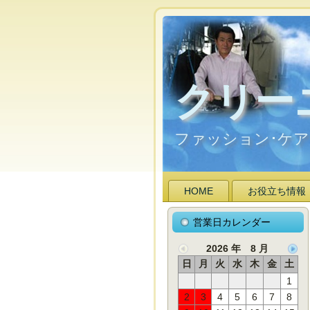
クリー
ファッション･ケ
HOME
お役立ち情報
営業日カレンダー
2026 年 8 月
日
月
火
水
木
金
土
1
2
3
4
5
6
7
8