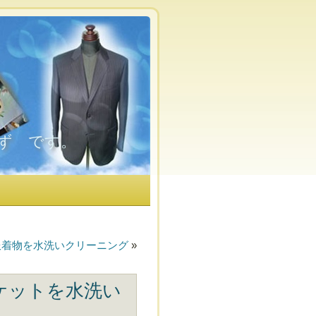
ず です。
服着物を水洗いクリーニング
»
ケットを水洗い