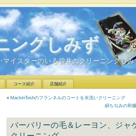
ニングしみず
ア･マイスターのいる袋井のクリーニングしみ
コース紹介
店舗紹介
«
MackinToshのフランネルのコートを水洗いクリーニング
絹ちぢみの和
バーバリーの毛＆レーヨン、ジャ
クリーニング